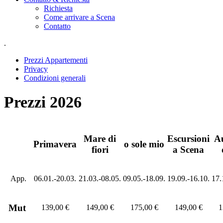
Richiesta
Come arrivare a Scena
Contatto
.
Prezzi Appartementi
Privacy
Condizioni generali
Prezzi 2026
Mare di
Escursioni
A
Primavera
o sole mio
fiori
a Scena
App.
06.01.-20.03.
21.03.-08.05.
09.05.-18.09.
19.09.-16.10.
17.
Mut
139,00 €
149,00 €
175,00 €
149,00 €
1