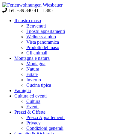
Tel: +39 340 41 11 385
Il nostro maso
Benvenuti
I nostri appartamenti
Wellness alpino
Vista panoramica
Prodotti del maso
Gli animali
Montagna e natura
Montagna
Natura
Estate
Inverno
Cucina tipica
Famiglia
Cultura ed eventi
Cultura
Eventi
Prezzi & Offerte
Prezzi Appartementi
Privacy
Condizioni generali
Contatto & Richiesta