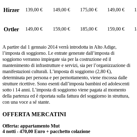
Hirzer
139,00 €
149,00 €
175,00 €
149,00 €
1
Ortler
149,00 €
159,00 €
185,00 €
159,00 €
1
A partire dal 1 gennaio 2014 verrà introdotta in Alto Adige,
l’imposta di soggiorno. Le entrate generate dall’imposta di
soggiorno verranno impiegate sia per la costruzione ed il
mantenimento di infrastrutture e servizi, sia per l’organizzazione di
manifestazioni culturali. L’imposta di soggiorno (2,80 €),
determinata per persona e per pernottamento, viene riscossa dalle
strutture ricettive. Sono esenti dall’imposta bambini ed adolescenti
sotto i 14 anni. L’imposta di soggiorno viene pagata al momento
della partenza ed è riportata sulla fattura del soggiorno in struttura,
con una voce a sé stante.
OFFERTA MERCATINI
Offerta: appartamento Mut
4 notti - 470,00 Euro + pacchetto colazione