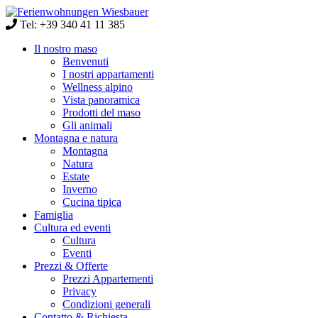
Tel: +39 340 41 11 385
Il nostro maso
Benvenuti
I nostri appartamenti
Wellness alpino
Vista panoramica
Prodotti del maso
Gli animali
Montagna e natura
Montagna
Natura
Estate
Inverno
Cucina tipica
Famiglia
Cultura ed eventi
Cultura
Eventi
Prezzi & Offerte
Prezzi Appartementi
Privacy
Condizioni generali
Contatto & Richiesta